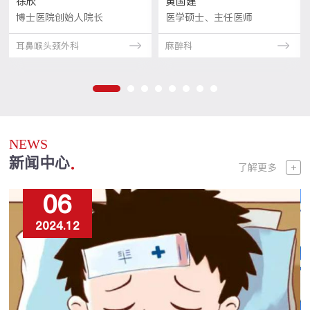
张大良
孟广明
任医师
医学教授、博士生导师、主...
医学教授、主任医
耳鼻喉头颈外科
耳鼻喉头颈外科
预约
立即预约
立即预约
NEWS
新闻中心
了解更多
30
2024.11